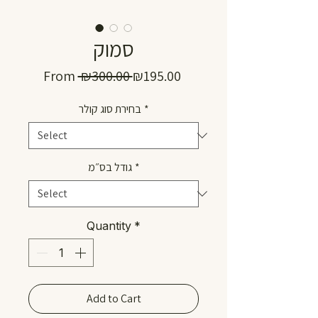
סמוק
Regular
Sale
From
 ₪300.00 
₪195.00
Price
Price
בחירת סוג קולר
*
גודל בס״מ
*
Quantity
*
Add to Cart