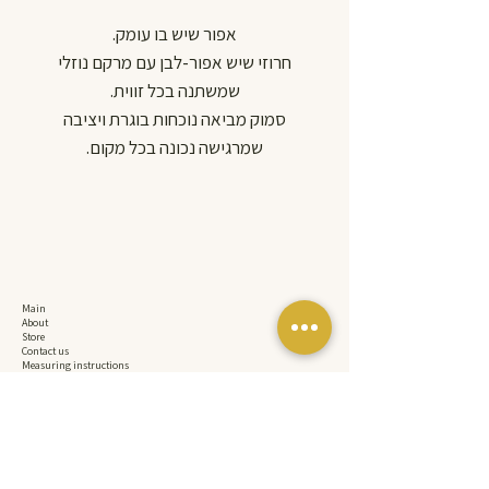
אפור שיש בו עומק.
חרוזי שיש אפור-לבן עם מרקם נוזלי
שמשתנה בכל זווית.
סמוק מביאה נוכחות בוגרת ויציבה
שמרגישה נכונה בכל מקום.
לא מנסה לבלוט פשוט בולטת.
בעבודת יד מותאמת אישית למידת
הכלב שלך.
עמידה בלחץ של עד כ-170 ק"ג כי יפה
זה לא מספיק צריך גם חזק.
Main
Wagentino. Handmade. Quietly
About
Store
there.
Contact us
Measuring instructions
Accessibility Statement
Privacy Policy
Shipping and Returns Policy
main