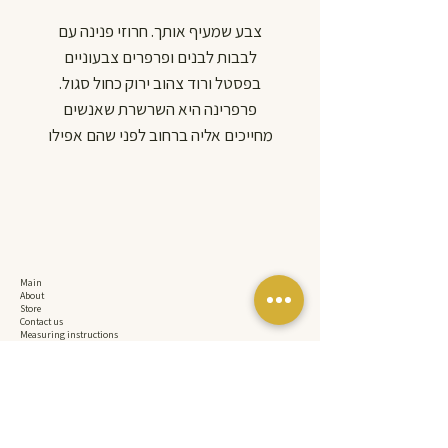
צבע שמעיף אותך. חרוזי פנינה עם
לבבות לבנים ופרפרים צבעוניים
בפסטל ורוד צהוב ירוק כחול סגול.
פרפרינה היא השרשרת שאנשים
מחייכים אליה ברחוב לפני שהם אפילו
מבינים למה.
קלילה שמחה ובלתי נשכחת.
בעבודת יד מותאמת אישית למידת
הכלב שלך.
צבעי הפרפרים עשויים להשתנות
Main
בהתאם למלאי הקיים.
About
Store
עמידה בלחץ של עד כ-170 ק"ג כי יפה
Contact us
Measuring instructions
זה לא מספיק צריך גם חזק.
Accessibility Statement
Privacy Policy
Wagentino. Handmade. Pure joy.
Shipping and Returns Policy
main