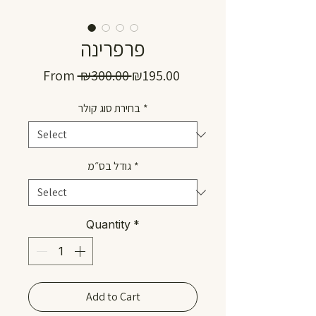
פרפרינה
Regular
Sale
From
 ₪300.00 
₪195.00
Price
Price
*
בחירת סוג קולר
*
גודל בס״מ
Quantity
*
Add to Cart