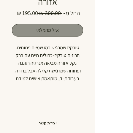
אזורה
מחיר
מחיר
החל מ-
 ‏300.00 ‏₪ 
רגיל
מבצע
אזל מהמלאי
טורקיז שמרגיש כמו שמיים פתוחים.
חרוזים טורקיז-כחולים חיים עם ברק
נקי, אזורה מביאה אנרגיה רעננה
ופתוחה שמרגישת קלילה אבל ברורה.
בעבודת יד, מותאמת אישית למידת
הכלב שלך. חרוזים בקוטר 20 מ"מ.
עמידה בלחץ של עד כ-170 ק"ג, כי יפה
זה לא מספיק, צריך גם חזק.
Wagentino. Handmade. Open and
free.
יצירת קשר