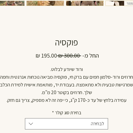
פוקסיה
מחיר
מחיר
החל מ-
 ‏300.00 ‏₪ 
רגיל
מבצע
ורוד שיודע לבלוט.
חרוזים ורוד-סלמון חמים עם ברק חי, פוקסיה מביאה נוכחות אנרגטית וחמה
מרגישת טבעית ולא מתאמצת. בעבודת יד, מותאמת אישית למידת הכלב
שלך. חרוזים בקוטר 20 מ"מ.
עמידה בלחץ של עד כ-170 ק"ג, כי יפה זה לא מספיק, צריך גם חזק.
Wagentino. Handmade. Warm and bold.
בחירת סוג קולר
*
לבחירה