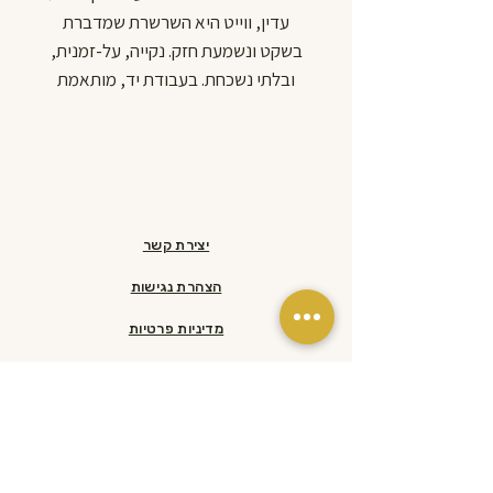
עדין, ווייט היא השרשרת שמדברת
בשקט ונשמעת חזק. נקייה, על-זמנית,
ובלתי נשכחת. בעבודת יד, מותאמת
אישית למידת הכלב שלך. חרוזים בקוטר
20 מ"מ.
עמידה בלחץ של עד כ-170 ק"ג, כי יפה
זה לא מספיק, צריך גם חזק.
Wagentino. Handmade. Pure and
יצירת קשר
clear.
הצהרת נגישות
מדיניות פרטיות
מדיניות משלוחים והחזרות​
ראשי
הסיפור שלנו