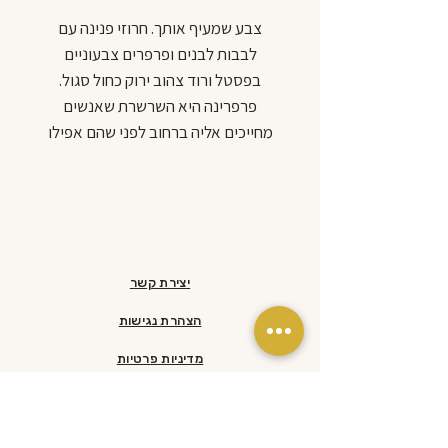
צבע שמעיף אותך. חרוזי פנינה עם
לבבות לבנים ופרפרים צבעוניים
בפסטל ורוד צהוב ירוק כחול סגול.
פרפרינה היא השרשרת שאנשים
מחייכים אליה ברחוב לפני שהם אפילו
מבינים למה.
קלילה שמחה ובלתי נשכחת.
בעבודת יד מותאמת אישית למידת
הכלב שלך.
צבעי הפרפרים עשויים להשתנות
יצירת קשר
בהתאם למלאי הקיים.
עמידה בלחץ של עד כ-170 ק"ג כי יפה
הצהרת נגישות
זה לא מספיק צריך גם חזק.
מדיניות פרטיות
Wagentino. Handmade. Pure joy.
מדיניות משלוחים והחזרות​
ראשי