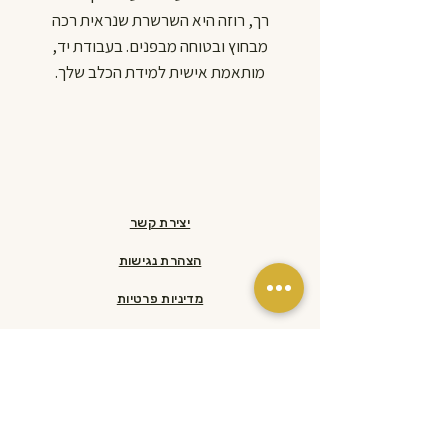
רך, רוזה היא השרשרת שנראית רכה
מבחוץ ובטוחה מבפנים. בעבודת יד,
מותאמת אישית למידת הכלב שלך.
חרוזים בקוטר 20 מ"מ.
עמידה בלחץ של עד כ-170 ק"ג, כי יפה
זה לא מספיק, צריך גם חזק.
Wagentino. Handmade. Soft and
sure.
יצירת קשר
הצהרת נגישות
מדיניות פרטיות
מדיניות משלוחים והחזרות​
ראשי
הסיפור שלנו