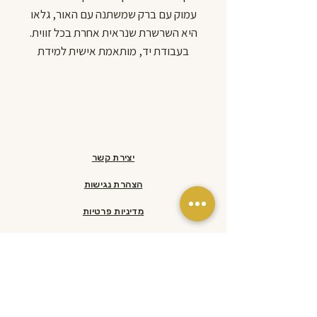
עמוק עם ברק שמשתנה עם האור, גלאו
היא השרשרת שנראית אחרת בכל זווית.
בעבודת יד, מותאמת אישית למידת
הכלב שלך. חרוזים בקוטר 26 מ"מ.
עמידה בלחץ של עד כ-170 ק"ג, כי יפה
זה לא מספיק, צריך גם חזק.
Wagentino. Handmade. Always
glowing.
יצירת קשר
הצהרת נגישות
מדיניות פרטיות
מדיניות משלוחים והחזרות​
ראשי
הסיפור שלנו