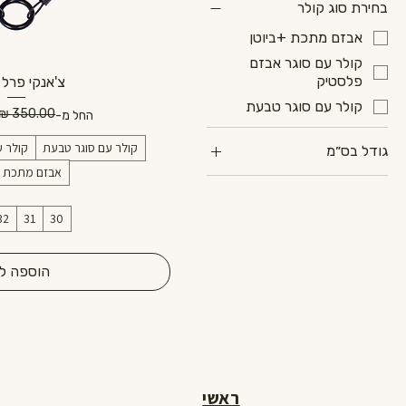
בחירת סוג קולר
אבזם מתכת +ביוטן
קולר עם סוגר אבזם
פלסטיק
צ'אנקי פרל 
קולר עם סוגר טבעת
מחיר רגיל
מחיר מבצע
החל מ-
קולר עם סוגר טבעת
קולר ע
גודל בס״מ
אבזם מתכת +
30
31
32
31
30
32
33
הוספה ל
34
35
36
37
38
ראשי