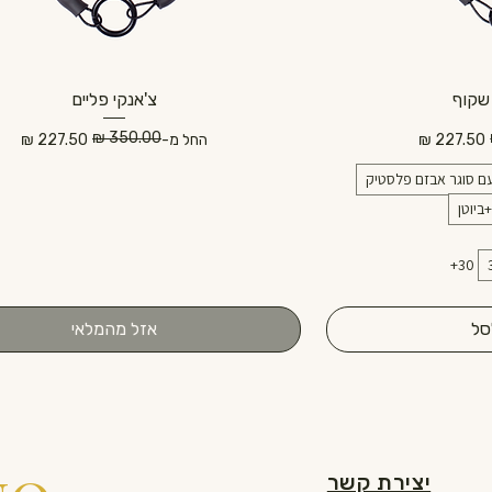
שקוף
צ'אנקי פליים
מחיר רגיל
מחיר מבצע
החל מ-
ם סוגר אבזם פלסטיק
ביוטן
+30
סל
אזל מהמלאי
יצירת קשר